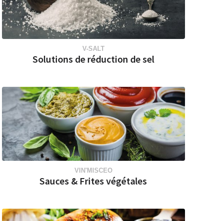
V-SALT
Solutions de réduction de sel
VIN'MISCEO
Sauces & Frites végétales