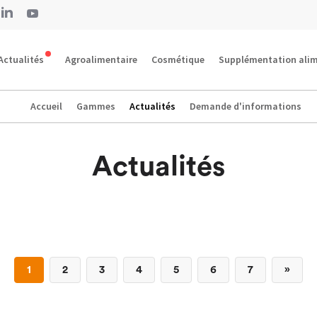
Actualités
Agroalimentaire
Cosmétique
Supplémentation alim
Accueil
Gammes
Actualités
Demande d'informations
Actualités
1
2
3
4
5
6
7
»