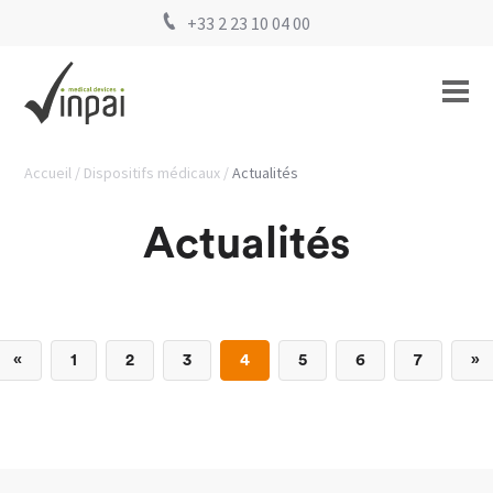
+33 2 23 10 04 00
Accueil
Dispositifs médicaux
Actualités
Actualités
«
1
2
3
4
5
6
7
»