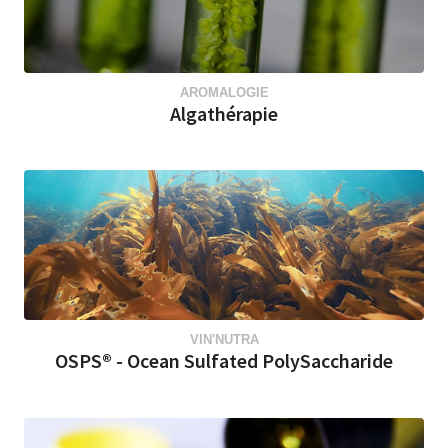
AROMALOGIE
Algathérapie
VIN'NUTRA
OSPS® - Ocean Sulfated PolySaccharide